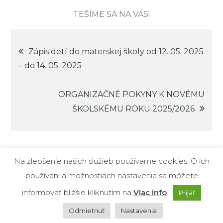
TEŠÍME SA NA VÁS!
Navigácia
Zápis detí do materskej školy od 12. 05. 2025
– do 14. 05. 2025
v
ORGANIZAČNÉ POKYNY K NOVÉMU
článku
ŠKOLSKÉMU ROKU 2025/2026
Na zlepšenie našich služieb používame cookies. O ich
používaní a možnostiach nastavenia sa môžete
Copyright © MŠ Zádubnie. Všetky práva
informovať bližšie kliknutím na
vyhradené. Theme Creativ Kids Education by
Viac info
.
Prijať
Creativ Themes
| implementácia Libor Štípala
Odmietnuť
Nastavenia