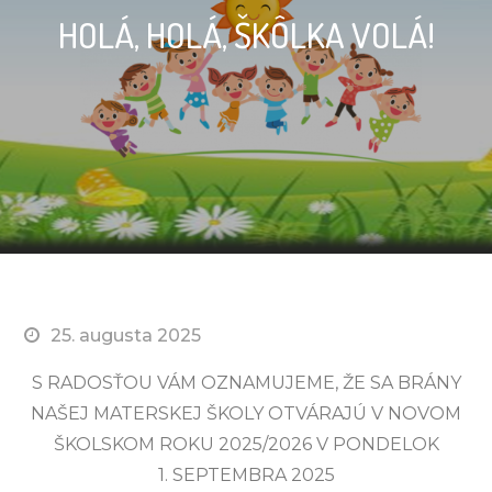
HOLÁ, HOLÁ, ŠKÔLKA VOLÁ!
25. augusta 2025
S RADOSŤOU VÁM OZNAMUJEME, ŽE SA BRÁNY
NAŠEJ MATERSKEJ ŠKOLY OTVÁRAJÚ V NOVOM
ŠKOLSKOM ROKU 2025/2026 V PONDELOK
1. SEPTEMBRA 2025